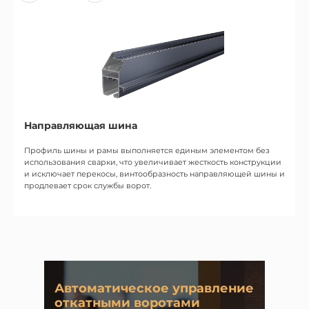
Направляющая шина
У
Профиль шины и рамы выполняется единым элементом без
Пр
использования сварки, что увеличивает жесткость конструкции
от
и исключает перекосы, винтообразность направляющей шины и
продлевает срок службы ворот.
Автоматическое управление
откатными воротами