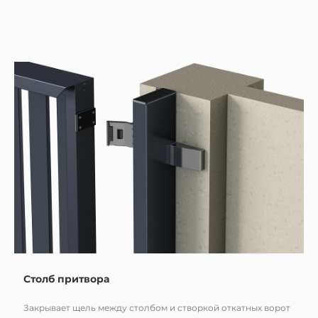
Столб притвора
Закрывает щель между столбом и створкой откатных ворот