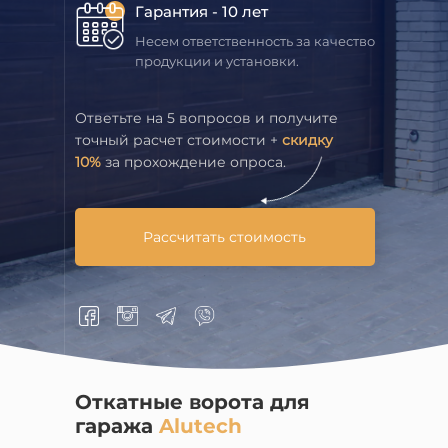
Гарантия - 10 лет
Несем ответственность за качество
продукции и установки.
Ответьте на 5 вопросов и получите
точный расчет стоимости +
скидку
10%
за прохождение опроса.
Рассчитать стоимость
Откатные ворота для
гаража
Alutech