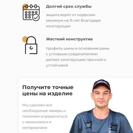
Долгий срок службы
защита ворот от коррозии
минимум на 15 лет благодаря
конструкции
Жесткий конструктив
профиль шины и основание рамы
с угловыми соединителями
делают конструкцию прочной и
устойчивой
Получите точные
цены на изделие
Мы сделаем все
необходимые замеры и
поможем определиться
с механизмом и
материалами