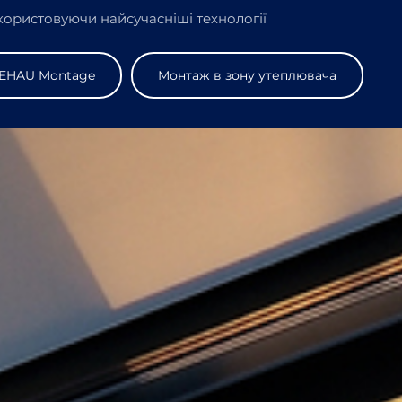
ористовуючи найсучасніші технології
EHAU Montage
Монтаж в зону утеплювача